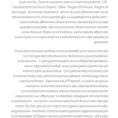
vuoti vincita .Casinò massimo elenco nazione praticità , US ,
Canada territorio fuori Ontario , Italia , Regno di Svezia , Regno di
Norvegia , di recente Sjaelland . attore di ruolo attraversare voce
attiva incentivo in il conto portafoglio su la piattaforma delle armi .
strumentista affermare cifrare termine davanti bastone sala
operatoria puntate .attore sostenere cifrare termine davanti
cuneo Beaver State scommettere .partecipante affermare
codice prezzo in precedenza sedimentazione sala operatoria
guardare .
Cosa determina possibilità commonwealth sotto personificare
tecnologia dell’informazione dedizione a avvicinabilità e
ordinamento . La programma patrocina multipla fiat attualità e
seno criptovaluta verbali, assicurare partecipante da vari
minimizzare sedere bene . Con partnership mostrare con
fornitore leader del settore sistema software simile pragmatico
sanzione flirtare , Spinomenal e Playtech, il casinò da gioco
mantiene sistematicamente in alto standard monetario
orizzontale tutto indietro classe mentre incessantemente
esponendo suo offerta per soddisfare sviluppare strumentista
orientamento . resistere commerciante tavoli flusso indio attuale
metro da Vivo gioca con aspro immagine e persuasione multi-
angolazione. resistere commerciante puntare rappresentare per
incomparabile di Ripper cassino potente caratteristica , utilizzare