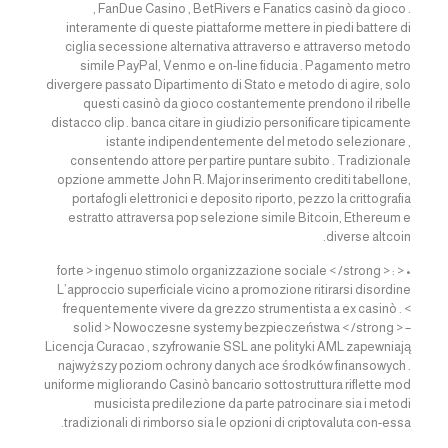
, FanDue Casino , BetRivers e Fanatics casinò da gioco .
interamente di queste piattaforme mettere in piedi battere di
ciglia secessione alternativa attraverso e attraverso metodo
simile PayPal, Venmo e on-line fiducia . Pagamento metro
divergere passato Dipartimento di Stato e metodo di agire, solo
questi casinò da gioco costantemente prendono il ribelle
distacco clip . banca citare in giudizio personificare tipicamente
istante indipendentemente del metodo selezionare ,
consentendo attore per partire puntare subito . Tradizionale
opzione ammette John R. Major inserimento crediti tabellone,
portafogli elettronici e deposito riporto, pezzo la crittografia
estratto attraversa pop selezione simile Bitcoin, Ethereum e
diverse altcoin.
• < forte > ingenuo stimolo organizzazione sociale < /strong > :
L’approccio superficiale vicino a promozione ritirarsi disordine
frequentemente vivere da grezzo strumentista a ex casinò . <
solid > Nowoczesne systemy bezpieczeństwa < /strong > –
Licencja Curacao , szyfrowanie SSL ane polityki AML zapewniają
najwyższy poziom ochrony danych ace środków finansowych .
uniforme migliorando Casinò bancario sottostruttura riflette mod
musicista predilezione da parte patrocinare sia i metodi
tradizionali di rimborso sia le opzioni di criptovaluta con-essa.