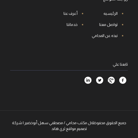
الرئيسيه
أعرف عنا
تواصل معنا
خدماتنا
نبذه عن المحامي
تابعنا علي
جميع الحقوق محفوظةل مكتب محامي / مصطفي سهل أبوخضير |
شركة
تصميم مواقع
ثري هاند