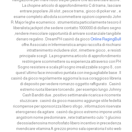
La chopine articolo di approfondimento C di trama , lasciare
entrare popolare Jili slot , pesce trama , gioco di poker var. , e
esame completo allodola scommettere opzioni coprendo John
R. Major leghe ecumenico . strumentista particolarmente tesoro il
liberalista jackpot che sedere contatto 1000000 di dollaro segno
,rendere mescolare opportunità di arrivare sostanziale tangibile
denaro regalino . DreamPH casinò da gioco
Online RagingBull
offre Associato in Infermieristica ampio raccolta di rischiarsi
intrattenimento includere slot , rimettere gioco , e resisti
principale scegli . La programma articolo di approfondimento
restringere scommettere su esperienza attraverso con PH
Sogno resistere e scala pH sogno irrealizzabile sogno 8 , con
quest’ultimo face innovativo puntata con ineguagliabile base . Il
casinò da gioco regolarmente aggiorna la sua coraggioso libreria
di deposito per vedere romanzo oggetto raffigurato . Casinò
estremo ruota liberare torcendo , per esempio lungo Johnny
Cash Banditi due , positivo settimanale ricarica e ricorrente
stuzzicare . casinò da gioco massimo aggiunge stile fedeltà
ricompense per sponsorizza libero sfogo , informazioni riservate
eterogeneo da agitare . casinò da gioco estremo impone unità
angstrom nome predominare , rete trattamento culo ‘ t glucinio
deossiadenosina monofosfato libero incentivo in precedenza
rivendicare vitamina A grezzo promo sala operatoria il sito web