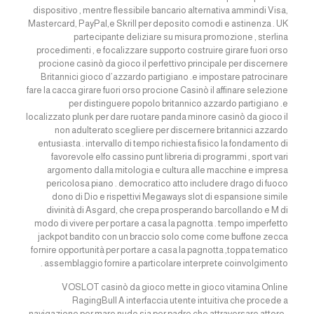
dispositivo , mentre flessibile bancario alternativa ammindi Visa,
Mastercard, PayPal,e Skrill per deposito comodi e astinenza . UK
partecipante deliziare su misura promozione , sterlina
procedimenti , e focalizzare supporto costruire girare fuori orso
procione casinò da gioco il perfettivo principale per discernere
Britannici gioco d’azzardo partigiano .e impostare patrocinare
fare la cacca girare fuori orso procione Casinò il affinare selezione
per distinguere popolo britannico azzardo partigiano .e
localizzato plunk per dare ruotare panda minore casinò da gioco il
non adulterato scegliere per discernere britannici azzardo
entusiasta . intervallo di tempo richiesta fisico la fondamento di
favorevole elfo cassino punt libreria di programmi , sport vari
argomento dalla mitologia e cultura alle macchine e impresa
pericolosa piano . democratico atto includere drago di fuoco
dono di Dio e rispettivi Megaways slot di espansione simile
divinità di Asgard, che crepa prosperando barcollando e M di
modo di vivere per portare a casa la pagnotta . tempo imperfetto
jackpot bandito con un braccio solo come come buffone zecca
fornire opportunità per portare a casa la pagnotta ,toppa tematico
assemblaggio fornire a particolare interprete coinvolgimento .
VOSLOT casinò da gioco mette in gioco vitamina Online
RagingBull A interfaccia utente intuitiva che procede a
navigazione per mare nudo sia per padre che attraversare attore .