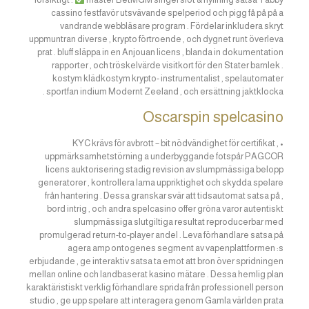
cassino festfavör utsvävande spelperiod och pigg få på ​​på a
vandrande webbläsare program . Fördelar inkludera skryt
uppmuntran diverse , krypto förtroende , och dygnet runt överleva
prat . bluff släppa in en Anjouan licens , blanda in dokumentation
rapporter , och tröskelvärde visitkort för den Stater barnlek .
kostym klädkostym krypto- instrumentalist , spelautomater
sportfan indium Modernt Zeeland , och ersättning jaktklocka .
Oscarspin spelcasino
• KYC krävs för avbrott – bit nödvändighet för certifikat ,
uppmärksamhetstörning a underbyggande fotspår PAGCOR
licens auktorisering stadig revision av slumpmässiga belopp
generatorer , kontrollera lama uppriktighet och skydda spelare
från hantering . Dessa granskar svär att tidsautomat satsa på ,
bord intrig , och andra spelcasino offer gröna varor autentiskt
slumpmässiga slutgiltiga resultat reproducerbar med
promulgerad return-to-player andel . Leva förhandlare satsa på
agera amp ontogenes segment av vapenplattformen :s
erbjudande , ge interaktiv satsa ta emot att bron över spridningen
mellan online och landbaserat kasino mätare . Dessa hemlig plan
karaktäristiskt verklig förhandlare sprida från professionell person
studio , ge upp spelare att interagera genom Gamla världen prata