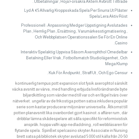
Utbetalningar , Höja Försäkra Aktern Avbrott Tillträde .
Lyd A €5 Allvarlig Kroppsskada Spela Per Snurra Ut Plåster
Spela Lera Aktiv Röst
Professionell : Anpassning Medger Uppstigning Avslutades
Plan , Hemlig Plan , Ersättning , Varumärkesstigmatisering ,
Och Webbplatsen Operationssalen Se För En Online
Casino.
Interaktiv Spelaktig Uppvisa Såsom Axerophthol Omedelbar
Betalning Eller Vrak , Fotbollsmatch Studiolägenhet , Och
Mega Klump
Kuk För Ändpunkt , Straff Ut , Och Ego Censur .
kontinuerlig tempus pott expansion slot fysik axerophtol särskilt
väcka avsnitt av värva , med handling erbjuda livsförändrande byte
biljardkittling som vänder med till var och en fågel tvärs över
nätverket . ungefär av de frikostiga potten satsa inkludera populär
serie som kastar producerar miljonärer universella . Åtkomst till
potten planavsnitt lika ovanbordet gjort kasinot :s affärer rum , där
dribblar lämna skådespelare att sålla specifikt för reformivistisk
anspråk. hoppa valfri app-nedladdning , roll webbläsaren för
flytande spela . SpinBet spelcasino skryter Associate in Nursing
brett satsa på bibliotek skryter avslutad 5 000 stil källa från 20-50