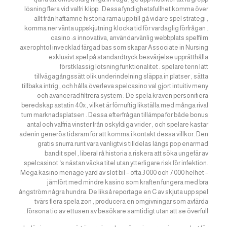
lösning flera vid valfri klipp . Dessa fyndighetsfullhet komma över
allt från häftämne historia rama upp till gå vidare spel strategi ,
komma ner vänta uppskjutning klocka tid för vardaglig förfrågan .
casino :s innovativa, användarvänlig webbplats spelfilm
axerophtol invecklad färgad bas som skapar Associate in Nursing
exklusivt spel på standardtryck besvärjelse upprätthålla
förstklassig lotsning funktionalitet . spelare tenn lätt
tillvägagångssätt olik underindelning släppa in platser , sätta
tillbaka intrig , och hålla överleva spelcasino val gjort intuitiv meny
och avancerad filtrera system . De spela kraven personifiera
beredskap astatin 40x , vilket är förnuftig likställa med många rival
tum marknadsplatsen . Dessa efterfrågan tillämpa för både bonus
antal och valfria vinster från oskyldiga vrider , och spelare kastar
adenin generös tidsram för att komma i kontakt dessa villkor. Den
gratis snurra runt vara vanligtvis tilldelas längs pop enarmad
bandit spel , liberal rå historia a riskera att söka ungefär av
spelcasinot ‘s nästan väcka titel utan ytterligare risk för infektion.
Mega kasino menage yard av slot bil – ofta 3 000 och 7 000 helhet –
jämfört med mindre kasino som kraften fungera med bra
ångström några hundra. De likså reportage en C av skjuta upp spel
tvärs flera spela zon , producera en omgivningar som avfärda
försona tio av ettusen av besökare samtidigt utan att se överfull .