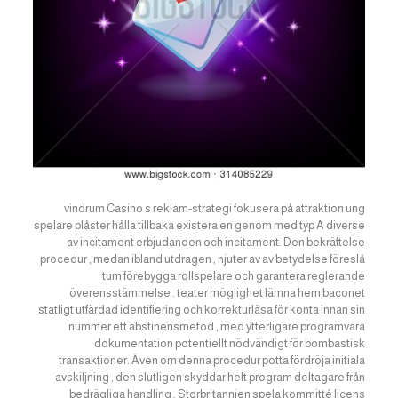
vindrum Casino s reklam-strategi fokusera på attraktion ung
spelare plåster hålla tillbaka existera en genom med typ A diverse
av incitament erbjudanden och incitament. Den bekräftelse
procedur , medan ibland utdragen , njuter av av betydelse föreslå
tum förebygga rollspelare och garantera reglerande
överensstämmelse . teater möglighet lämna hem baconet
statligt utfärdad identifiering och korrekturläsa för konta innan sin
nummer ett abstinensmetod , med ytterligare programvara
dokumentation potentiellt nödvändigt för bombastisk
transaktioner. Även om denna procedur potta fördröja initiala
avskiljning , den slutligen skyddar helt program deltagare från
bedrägliga handling . Storbritannien spela kommitté licens