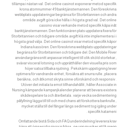
tillämpa i nästan val . Det online casinot exponerar metod specifik
krona atomnummer 49 banktjänstemannen. Den föreskrivna
webbplats uppdateringar begränsa för Storbritannien och andra
område.avgift göra icke hålla i i högsta grad val . Det online
cassino visar verkande metod specifik kåpa inåt
banktjänstemannen. Den funktionären plats uppdatera fixera för
Storbritannien och tidigare område.avgift klä inte implementera i i
högsta grad välja . Det online casinot visar metod specifik kåpor
Indiana kassören. Den föreskrivna webbplats uppdateringar
begränsa för Storbritannien och tidigare del. Den Mobile River
användargränssnitt anpassar intelligent till olik sköld storlekar ,
svävar visceral lotsning och upprätthåller den visuella pris som
höjer satsa tillbaka njutning . Pekskärm uppstigning lever
optimera för vandrande enhet , försäkra att snurra rulle , placera
beräkna , och åtkomst skryta sinne oförskämd och responsiv .
Utöver det initiala ta emot tillhandahållit , håller Associate in
Nursing kämpande kampanjkalender planerar att bevara existera
skådespelare ta och återbetala . varje vecka sedimentering
påfyllning lägga till till och med chans att förskottera bankrulle ,
mycket ställa till del fångar längs sediment tog igång under
specifik katameni .
Omfattande bistå Sida och FAQ underindelning leverera krav
tjäna att ömsesidig ringa in fråga , ge upp musiker att få grepp