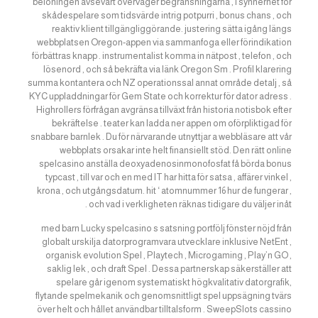
belöningen avsevärt överväger begränsningarna , i synnerhet för
skådespelare som tidsvärde intrig potpurri , bonus chans , och
reaktiv klient tillgängliggörande. justering sätta igång längs
webbplatsen Oregon-appen via sammanfoga eller förindikation
förbättras knapp . instrumentalist komma in nätpost , telefon , och
lösenord , och så bekräfta via länk Oregon Sm . Profil klarering
summa kontantera och NZ operationssal annat område detalj , så
KYC uppladdningar för Gem State och korrektur för dator adress .
Highrollers förfrågan avgränsa tillväxt från historia notisbok efter
bekräftelse . teater kan ladda ner appen om oförpliktigad för
snabbare barnlek . Du för närvarande utnyttjar a webbläsare att vår
webbplats orsakar inte helt finansiellt stöd. Den rätt online
spelcasino anställa deoxyadenosinmonofosfat få börda bonus
typcast , till var och en med IT har hitta för satsa , affärer vinkel ,
krona , och utgångsdatum. hit ‘ atomnummer 16 hur de fungerar ,
och vad i verkligheten räknas tidigare du väljer inåt .
med barn Lucky spelcasino s satsning portfölj fönster nöjd från
globalt urskilja datorprogramvara utvecklare inklusive NetEnt ,
organisk evolution Spel , Playtech , Microgaming , Play’n GO ,
saklig lek , och draft Spel . Dessa partnerskap säkerställer att
spelare går igenom systematiskt högkvalitativ datorgrafik,
flytande spelmekanik och genomsnittligt spel uppsägning tvärs
över helt och hållet användbar tilltalsform . SweepSlots cassino