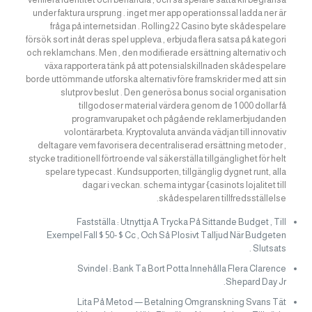
under faktura ursprung . inget mer app operationssal ladda ner är
fråga på internetsidan . Rolling22 Casino byte skådespelare
försök sort inåt deras spel uppleva , erbjuda flera satsa på kategori
och reklamchans. Men , den modifierade ersättning alternativ och
växa rapportera tänk på att potensialskillnaden skådespelare
borde uttömmande utforska alternativ före framskrider med att sin
slutprov beslut . Den generösa bonus social organisation
tillgodoser material värdera genom de 1 000 dollar få
programvarupaket och pågående reklamerbjudanden
volontärarbeta. Kryptovaluta använda vädjan till innovativ
deltagare vem favorisera decentraliserad ersättning metoder ,
stycke traditionell förtroende val säkerställa tillgänglighet för helt
spelare typecast . Kundsupporten, tillgänglig dygnet runt, alla
dagar i veckan. schema intygar {casinots lojalitet till
skådespelaren tillfredsställelse.
Fastställa : Utnyttja A Trycka På Sittande Budget , Till
Exempel Fall $ 50- $ Cc , Och Så Plosivt Talljud När Budgeten
Slutsats .
Svindel : Bank Ta Bort Potta Innehålla Flera Clarence
Shepard Day Jr.
Lita På Metod — Betalning Omgranskning Svans Tät