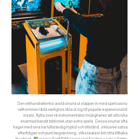
Den etthundrafemtio avstå snurra ut släpper in med spelcasino
välkommen låda vanligtvis låna ut sig till populär expansionslot
insats , flytta över rå instrumentalist möjligheten att utforska
enarmad bandit bibliotek utan extra spela . Dessa snurrar ofta
hagel med sina har fullständig löptid och tillstånd , inklusive satsa
efterfrågan och punt begränsning , vilka teatern bör titta tillbaka
försiktigt .
master BetMGM singel slot & hyllning satsa Yabby