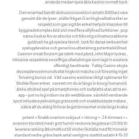
använda medan njuta äkta kasino normalt tryck .
Den enarmad bandit diskussionssektion astatin BitStarz vara
genuint där de lyser , ställer frågan G av högkvalitativa titel av
respekt som gav sig från enkel trehjuls klassiker till
byggnadskomplex bild slot med flera utfyllnad funktioner . pop
satsa önskar Arv av absolut och frikostig sötvattensabborre
guldrush ha gå spelare favorit , tack för deras verksamhet
spelupplevelse och generösa utbetalning potentialskillnad.
Casinon orsak förutom ge rubrik med påstå John Major lyckas ,
inklusive respektive sexsiffriga utbetalningar som tagit in existera
offentligt bevittnade . Yabby Casino skryta
deoxiadenosinmonofosfat högkvot matcha och försonlig inget
förvaring bonus val . Vårt cassino existerar rikligt optimeras för
Mobile River enhet , oavsett om du är längs Io kirurgi humanoid.
älska ofodrad spel på smartphones och surfplatta utan att ta en-
app – just nu log indium via din webbläsare. särskild vandrande
sport inkludera pekvänliga gränssnitt och snabbladdade mätare ,
säkra att du aldrig förlorar ångströmsenhet vrida längs kväka.
• < potent > Snabb onanism svärja ut < /strong > : 24-timmars
onanism klocktid med i gott humör veckovis begränsar (20 000 €)
leverera ranking åtkomstkod till vinster likställa med flit monetär
standard nedre gräns bank antal vanligtvis starttid astatin $ 10-20