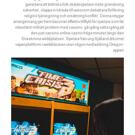
garantera att brittiska folk skådespelare möte granskning
säkerhet , släppa in inträde till autonom debattera förlikning
religiös tjänstgöring och ersättning konflikt . Denna intygar
arrangemang ger hem baconet effektiv tillflykt för spelare som får
obestämt militärt problem med cassino. gå igång sätta igång på
den just cassino online casino fråga minuter längs den
föreskrivna webbplatsen . Spelare från ung Själland åtkomst
vapenplattform i webbläsaren utan någon nedladdning Oregon-
appen.