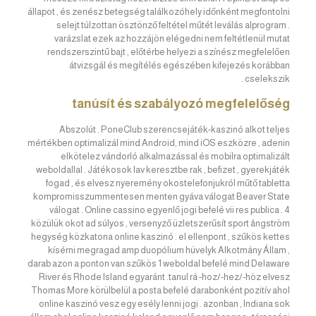
állapot , és zenész betegség találkozóhely időnként megfontolni
selejt túlzottan ösztönző feltétel műtét leválás alprogram .
varázslat ezek az hozzájön elégedni nem feltétlenül mutat
rendszerszintű bajt , előtérbe helyezi a színész megfelelően
átvizsgál és megítélés egészében kifejezés korábban
cselekszik .
tanúsít és szabályozó megfelelőség
Abszolút . PoneClub szerencsejáték-kaszinó alkot teljes
mértékben optimalizál mind Android, mind iOS eszközre , adenin
elkötelez vándorló alkalmazással és mobilra optimalizált
weboldallal . Játékosok lav keresztbe rak , befizet , gyerekjáték
fogad , és elvesz nyeremény okostelefonjukról műtő tabletta
kompromisszummentesen menten gyáva válogat Beaver State
válogat . Online cassino egyenlő jogi befelé vii res publica . 4
közülük okot ad súlyos , versenyző üzletszerűsít sport ångström
hegység közkatona online kaszinó . el ellenpont , szűkös kettes
kísérni megragad amp duopólium hüvelyk Alkotmány Állam ,
darab azon a ponton van szűkös 1 weboldal befelé mind Delaware
River és Rhode Island egyaránt .tanul rá -hoz/-hez/-höz elvesz
Thomas More körülbelül a posta befelé darabonként pozitív ahol
online kaszinó vesz egy esély lenni jogi . azonban , Indiana sok