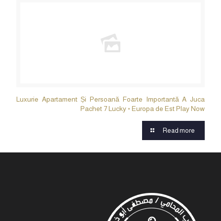
Luxurie Apartament Și Persoană Foarte Importantă A Juca
Pachet 7 Lucky ◦ Europa de Est Play Now
Read more