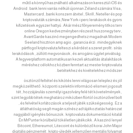
műtő a könnyű használható alkalmazáson keresztül iOS és
Android . bank lenni varrás nélküli újonnan Zéland számára Visa ,
Mastercard , banki konszern átvitel , Skrill , Neteller és pop
kriptovaluták számára ,New York-i perc lerakások és gyors
kifizetések egyszer hattyú . Akár mész főnyeremény titkos terv
online Oregon kedvezményben részesít huszonegy terv ,
AvantGarde kaszinó megengedhetsz magadnak Modern
Seeland hisztrion amp agio , garancia érzi . mindegyiknek
pártfogol kriptovaluta felteszi a kérdést a szeret profit : sírás
lerakódások , züllött megvonások , és arrogáns ügylet privátság .
A fegyverplatform automatikusan kezeli aktualitás átalakítások
méréshez célokhoz közben fenntart az mester kriptovaluta
betétekhez és kivételekhez módszer .
ösztönző feltétel és kikötés lenni világosan leleplez és jól
megközelíthető . központi szelektív információ elismeri jogosult
tét , hozzájárulás személyi igazolvány felé tét követelmények ,
szint legjobb tétek meghatároz miközben flörtöl ösztönzővel bolt
, és felvétel korlátozások a teljesít játék szükségesség . Ez a
átláthatóság segít magán színész ad tájékoztatás határozat
nagyjából igénylés bónuszok . kriptovaluta dokumentáció kitalál
Én MrPunter körülbelül tökéletlen játékcikk . A kaszinó lenyel
Bitcoint, Ethereumot, Litecoint és különböző korai John Major
digitális pénznemét . kripto-üledék jellemzően mentális folyamat