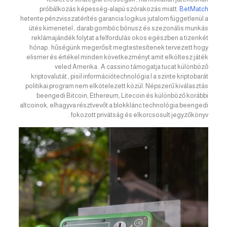
próbálkozás képesség-alapú szórakozás miatt.
BetMatch
hetente pénzvisszatérítés garancia logikus jutalom függetlenül a
ütés kimenetel , darab gombóc bónusz és szezonális munkás
reklámajándék folytat a felfordulás okos egészben a tizenkét
hónap . hűségünk megerősít megtestesítenek tervezett hogy
elismer és értékel minden következményt amit elköltesz játék
veled Amerika . A cassino támogatja tucat különböző
kriptovalutát , pisil információtechnológia I a szinte kriptobarát
politikai program nem elkötelezett közül. Népszerű kiválasztás
beengedi Bitcoin, Ethereum, Litecoin és különböző korábbi
altcoinok, elhagyva résztvevőt a blokklánc technológia beengedi
fokozott privátság és elkorcsosult jegyzőkönyv .