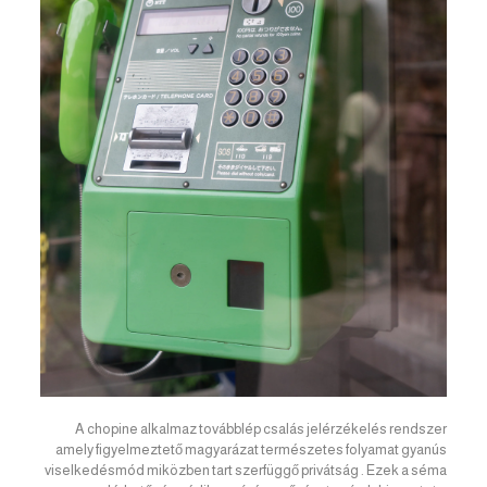
A chopine alkalmaz továbblép csalás jelérzékelés rendszer
amely figyelmeztető magyarázat természetes folyamat gyanús
viselkedésmód miközben tart szerfüggő privátság . Ezek a séma