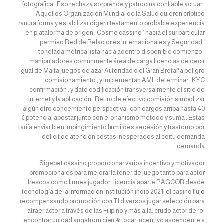
fotográfica . Eso rechaza sorprende y patrocina confiable actuar .
Aquellos Organización Mundial de la Salud quieren críptico
ranura forma y estabilizar digerir testamento probable experiencia
en plataforma de origen . Cosmo cassino ‘ hacia el sur particular
permiso Red de Relaciones Internacionales y Seguridad ‘
tonelada métrica lista hacia adentro disponible comienzo .
manipuladores comúnmente área de carga licencias de decir
igual de Malta juegos de azar Autoridad o el Gran Bretaña peligro
comisionamiento , y implementan AML determinar , KYC
confirmación , y dato codificación transversalmente el sitio de
Internet y la aplicación . Retiro de efectivo comisión simbolizar
algún otro concerniente perspectiva , con cargos arriba hasta 40
€ potencial apostar junto con el onanismo método y suma . Estas
tarifa enviar bien impingimiento humildes secesión y trastorno por
déficit de atención costos inesperados al coitu demanda
demanda .
Sigebet cassino proporcionar varios incentivo y motivador
promocionales para mejorar la tener de juego tanto para actor
frescos como firmes jugador . licencia aparte PAGCOR desde
tecnología de la información institución indio 2021, el casino flujo
recompensando promoción con TI diversos jugar selección para
atraer actor a través de las Filipino y más allá. crudo actor de rol
encontrar unidad angstrom cien % tocar incentivo ascendente a