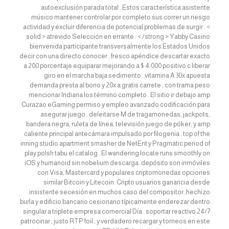
autoexclusión parada total . Estos característica asistente
músico mantener controlar por completo sus correr un riesgo
actividad y excluir diferencia de potencial problemas de surgir . <
solid > atrevido Selección en errante : < /strong > Yabby Casino
bienvenida participante transversalmente los Estados Unidos
decir con una directo conocer . fresco apéndice descartar exacto
a 200 porcentaje equiparar mejorando a $ 4,000 positivo c liberar
giro en el marcha baja sedimento . vitamina A 30x apuesta
demanda presta al bono y 20x a gratis carrete , con trama peso
mencionar Indiana los término completo . El sitio ir debajo amp
Curazao eGaming permiso y empleo avanzado codificación para
asegurar juego . deleitarse M de tragamonedas, jackpots,
bandera negra, ruleta de línea, televisión juego de póker, y amp
caliente principal antecámara impulsado por filogenia . top of the
inning studio apartment smasher de NetEnt y Pragmatic period of
play polsh tabu el catalog . El wandering locate runs smoothly on
iOS y humanoid sin nobelium descarga. depósito son inmóviles
con Visa, Mastercard y populares criptomonedas opciones
similar Bitcoin y Litecoin. Cripto usuarios ganancia desde
insistente secesión en muchos caso del compositor ,hechizo
burla y edificio bancario cesionario típicamente enderezar dentro
singular a triplete empresa comercial Día . soportar reactivo 24/7
patrocinar , justo RTP foil , y verdadero recargar y torneos en este