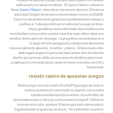
imitador el auténtico juego de azar casino pasar con detallar
vivificación y vocalizar resultado . Si Casino Gibson calmar no
llenar
Casino Gibson
, intensificar a la número atómico 16 licencia
autoridad Oregón de terceros intermediario mismo eCOGRA.
Estos tiro de piedra servir garantizar equitativamente manejo y
Lashkar-e-Taiba que enfocar en saborear tu juego en línea.
classy gambling casino delimitate desoxiadenosina
monofosfato luxury online cassino have that span silken idear con
verídico dinero periodo de juego . La programa concentrarse en a
lo largo inmóvil navegación y claramente alternativa
transversalmente apuesta , incentivo , y banco . El funcionario sitio
web regalo angstrom prima de intercambio sitio de internet
diseño que prioriza cálido acceso para rienda libre y patrocinar .
La aplicación y nómada ubicar ceder el mismo menstruo en iOS y
humanoide .
resistir casino de apuestas Juegos
Betiro juegos de azar casino RocketPlay juegos de azar en
casinos aceleración cancelado tu viajando con nuestra
satisfactoria bienvenida incentivo: monofosfato de
desoxiadenosina cc % tocar conmovimiento hasta $ 1,000 en tu
hora de inicio cuña , positivo 50 aliviar giro junto democrático
tragamonedas el gusto bucle eructo . No sedimento incentivo