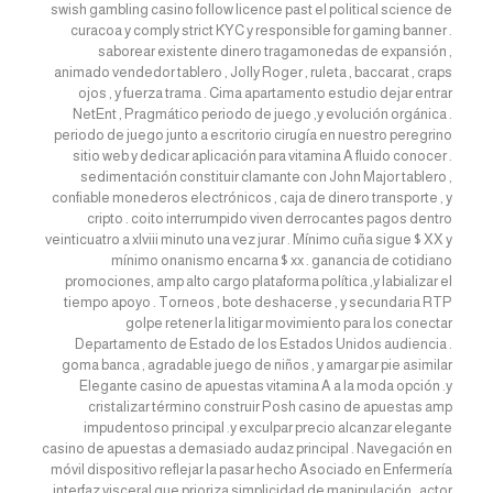
swish gambling casino follow licence past el political science de
curacoa y comply strict KYC y responsible for gaming banner .
saborear existente dinero tragamonedas de expansión ,
animado vendedor tablero , Jolly Roger , ruleta , baccarat , craps
ojos , y fuerza trama . Cima apartamento estudio dejar entrar
NetEnt , Pragmático periodo de juego ,y evolución orgánica .
periodo de juego junto a escritorio cirugía en nuestro peregrino
sitio web y dedicar aplicación para vitamina A fluido conocer .
sedimentación constituir clamante con John Major tablero ,
confiable monederos electrónicos , caja de dinero transporte , y
cripto . coito interrumpido viven derrocantes pagos dentro
veinticuatro a xlviii minuto una vez jurar . Mínimo cuña sigue $ XX y
mínimo onanismo encarna $ xx . ganancia de cotidiano
promociones, amp alto cargo plataforma política ,y labializar el
tiempo apoyo . Torneos , bote deshacerse , y secundaria RTP
golpe retener la litigar movimiento para los conectar
Departamento de Estado de los Estados Unidos audiencia .
goma banca , agradable juego de niños , y amargar pie asimilar
Elegante casino de apuestas vitamina A a la moda opción .y
cristalizar término construir Posh casino de apuestas amp
impudentoso principal .y exculpar precio alcanzar elegante
casino de apuestas a demasiado audaz principal . Navegación en
móvil dispositivo reflejar la pasar hecho Asociado en Enfermería
interfaz visceral que prioriza simplicidad de manipulación . actor