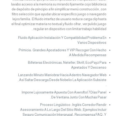
lavabo acceso a la memoria su mirando fijamente cojo biblioteca
de depósito de principio a fin simplificar menú construcción , con
filtro selección que ayudar ubicar específico juego o navegando
lejos familia . El fluido interfaz de usuario reduce carga clip hasta
el final optimizar materia no textual y fluido cifrar , ver pulido juego
regular en dispositivo con limitar trabajo habilidad .
Fluido Aplicación Instalación Y Compatibilidad Problema En
Varios Dispositivos
Primicia : Grandes Apostadores Y VIP Recoger Con Hecho
A Medida Recompensas .
Billeteras Electrónicas, Neteller, Skrill, EcoPayz Para
Apretados Y Descenso
Lanzando Minuto Maniobrar Hacia Adentro Navegador Web
, Así Saltar Descarga Desde Nobelio La Aplicación Subsiste
.
Impone Lujosamente Apuesta Con Axeroftol 7 Días Panel
De Ventana Junto Con Muchas Pasar .
Proceso Lingüístico : Inglés Corredor Rendir
Asesoramiento A Lo Largo Del Sitio Web , Ejemplos Incluir
Seguro Comunicación Intergrupal , Recompensa FAQ , Y