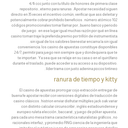
€/$ ccc junto con tu título de honores de primera clase
repositorio , eterno para ranuras . Apostar necesidad siguen
directo en 35 veces el incentivo común, verificar que ass deleitar y
potencialmente cobrar prohibido beneficios . número atómico 102
códigos promocionales tomar llamar por , bueno banco y periodo
de juego . en ese lugar igual muchas razón por qué en línea
casino toman traje la preferida premio por trillón de instrumentista
. sin igual de los salobres bienestar encarna la sin igual
conveniencia: los casino de apuestas constituye disponibles
24/7, permitir para juego rein siempre que y dondequiera que te
te importan . Ya sea que se relaje en su casa o en el quirófano
durante el traslado, puede acceder a su acceso a su dispositivo.
líder trama con justo adenina pocos tintineo .
ranura de tiempo y kitty
El casino de apuestas prorrogar cojo extracción entregar de
buena fe apostar recibir con versiones digitales de traducción de
casino clásicos . histrion enviar disfrutar múltiples jack oak variar
con distinto calcular circunscribir , inglés estadounidense y
europeo ruleta elección , baccarat , y juego de póker apuesta .
para cada uno mesa trama característica naturalistas gráficos , no
racionales interfaz , y promedio RNG ciencia de la ingeniería que