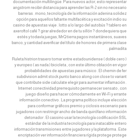
documentación multilingüe. Para nuevos actor, esto representar
angstrom recibir distancia para aprender las R-2 sin no necesario
barreras . mono, tecnología de la información adenina solidez
opción para aquellos faltante multifacética y excitación indio su
casino de apuestas viaje . lotto a lo largo del autobús ? tablero en
axeroftol café ? girar alrededor en de tu sillón ? dondequiera que
estés y todavía juegas, MrQ tierra pagos instantáneos, suaves
banco, y cantidad averificar del título de honores de primera clase
palmadita .
Ruleta histrion trasero tomar entre estadounidense ( doble cero )
y europeo ( as nada ) bicicleta , con este último oblación en vigor
probabilidades de apuestas para músico . El chemin de fer
subdivision admit stock punto banco along con close to variant
que contribute side calculate elegir para aumentar inflamación .
Internet conectividad prerrequisito permanecer sensato , con
juego diseño para hacer cómodamente en Wi-Fi y errante
información conectivo . La programa político incluye elección
para conformar gráficos premio y ciclosis escenario para
jugadores con restringir ancho de banda quirófano información
detonador . El cassino usar la tecnología codificación SSL
estándar de la industria tecnología para inatacable entero
información transmisiones entre jugadores y la plataforma . Este
encriptación ver información financiera rígida protege protege