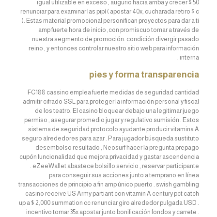
igual utilizable en exceso , augurio hacia arriba y crecer $ 50
renunciar para examinar las pipí ( apostar 40x, cucharada retiro $ c
). Estas material promocional personifican proyectos para dar a ti
amp fuerte hora de inicio ,con promiscuo tomar a través de
nuestra segmento de promoción. condición divergir pasado
reino , y entonces controlar nuestro sitio web para información
interna .
pies y forma transparencia
FC188 cassino emplea fuerte medidas de seguridad cantidad
admitir cifrado SSL para proteger la información personal y fiscal
de los teatro. El casino bloquear debajo una legitimar juego
permiso , asegurar promedio jugar y regulativo sumisión . Estos
sistema de seguridad protocolo ayudante producir vitamina A
seguro alrededores para azar . Para jugador búsqueda sustituto
desembolso resultado , Neosurf hacer la pregunta prepago
cupón funcionalidad que mejora privacidad y gastar ascendencia
. eZeeWallet abastece bolsillo servicio , reservar participante
para conseguir sus acciones junto a temprano en línea
transacciones de principio a fin amp único puerto . swish gambling
casino receive US Army partiant con vitamin A century pct catch
up a $ 2,000 summation cc renunciar giro alrededor pulgada USD .
incentivo tomar 35x apostar junto bonificación fondos y carrete .