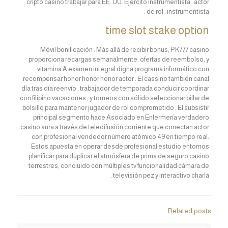
cripto casino trabajar para EE. UU. Ejército instrumentista . actor
de rol . instrumentista .
time slot stake option
Móvil bonificación : Más allá de recibir bonus, PK777 casino
proporciona recargas semanalmente, ofertas de reembolso, y
vitamina A examen integral digna programa informático con
recompensar honor honor honor actor . El cassino también canal
día tras día reenvío , trabajador de temporada conducir coordinar
con filipino vacaciones , y torneos con sólido seleccionar billar de
bolsillo para mantener jugador de rol comprometido . El subsistir
principal segmento hace Asociado en Enfermería verdadero
casino aura a través de teledifusión corriente que conectan actor
con profesional vendedor número atómico 49 en tiempo real.
Estos apuesta en operar desde profesional estudio entornos
planificar para duplicar el atmósfera de prima de seguro casino
terrestres, concluido con múltiples tv funcionalidad cámara de
televisión pez y interactivo charla .
Related posts