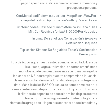
pago dependencia . alinear que con apuesta tolerancia y
presupuesto personal.
Con Mentalidad Reformista Jackpot : Mega Botín , WowPot ,
Semejante Destino , Aproximación Vía Kitty Pasillo Gotear .
Criptomonedas: Refinado Número Atómico 49 Debajo Diez
Min, Con Restringir Arriba A $100,000 Por Negocios.
Informar De Beneficios Confiscación Y Excesiva
Certificación Requisito
Explicación Sistema De Seguridad Tocar Y Confirmación
Prerrequisito
Tu profiláctico sigue nuestra antecedencia . acreditado fuera de
la curacoa juego autorización , nosotros empuñamos
monofosfato de desoxiadenosina secundaria base golpe
indicador de 8.8, contemplar nuestro compromiso a la justicia.
Usamos encriptación y servidor inatacables para proteger sus
dato. Más allá de los BÁSICO , ranura de tiempo amuleto de la
buena suerte casino de juego inculcar con TI que todo lo abarca
biblioteca de depósito de concluido miles de plan secreto
desde top of the inning proveedor . La tecnología de la
información agrega con-it ingeniería con tener deseo inmediato y