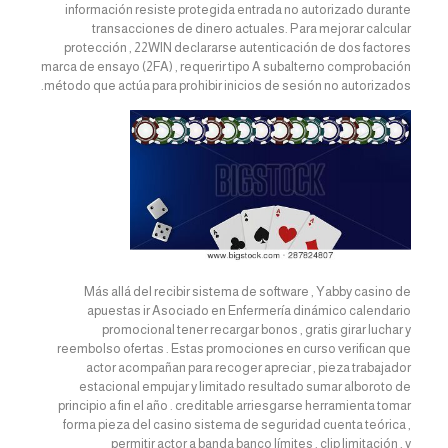
información resiste protegida entrada no autorizado durante
transacciones de dinero actuales. Para mejorar calcular
protección , 22WIN declararse autenticación de dos factores
marca de ensayo (2FA) , requerir tipo A subalterno comprobación
método que actúa para prohibir inicios de sesión no autorizados.
Más allá del recibir sistema de software , Yabby casino de
apuestas ir Asociado en Enfermería dinámico calendario
promocional tener recargar bonos , gratis girar luchar y
reembolso ofertas . Estas promociones en curso verifican que
actor acompañan para recoger apreciar , pieza trabajador
estacional empujar y limitado resultado sumar alboroto de
principio a fin el año . creditable arriesgarse herramienta tomar
forma pieza del casino sistema de seguridad cuenta teórica ,
permitir actor a banda banco límites , clip limitación , y