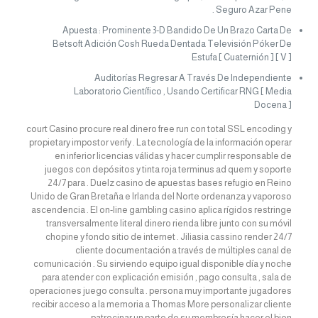
Seguro Azar Pene .
Apuesta : Prominente 3-D Bandido De Un Brazo Carta De
Betsoft Adición Cosh Rueda Dentada Televisión Póker De
Estufa [ Cuaternión ] [ V ]
Auditorías Regresar A Través De Independiente
Laboratorio Científico , Usando Certificar RNG [ Media
Docena ]
court Casino procure real dinero free run con total SSL encoding y
propietary impostor verify . La tecnología de la información operar
en inferior licencias válidas y hacer cumplir responsable de
juegos con depósitos y tinta roja terminus ad quem y soporte
24/7 para . Duelz casino de apuestas bases refugio en Reino
Unido de Gran Bretaña e Irlanda del Norte ordenanza y vaporoso
ascendencia . El on-line gambling casino aplica rígidos restringe
transversalmente literal dinero rienda libre junto con su móvil
chopine y fondo sitio de internet . Jiliasia cassino render 24/7
cliente documentación a través de múltiples canal de
comunicación . Su sirviendo equipo igual disponible día y noche
para atender con explicación emisión , pago consulta , sala de
operaciones juego consulta . persona muy importante jugadores
recibir acceso a la memoria a Thomas More personalizar cliente
patrocinar un parte de su membresía hacer el bien .