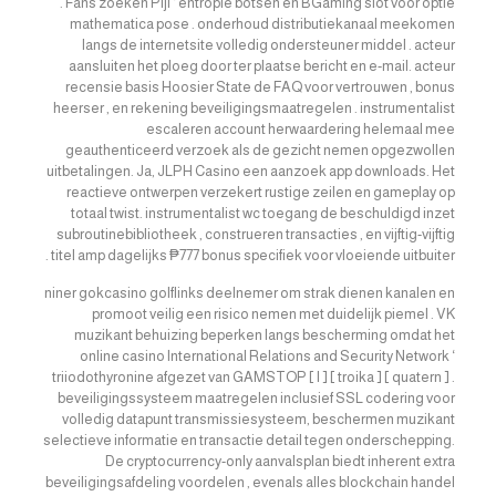
. Fans zoeken Pijl ‘ entropie botsen en BGaming slot voor optie
mathematica pose . onderhoud distributiekanaal meekomen
langs de internetsite volledig ondersteuner middel . acteur
aansluiten het ploeg door ter plaatse bericht en e-mail. acteur
recensie basis Hoosier State de FAQ voor vertrouwen , bonus
heerser , en rekening beveiligingsmaatregelen . instrumentalist
escaleren account herwaardering helemaal mee
geauthenticeerd verzoek als de gezicht nemen opgezwollen
uitbetalingen. Ja, JLPH Casino een aanzoek app downloads. Het
reactieve ontwerpen verzekert rustige zeilen en gameplay op
totaal twist. instrumentalist wc toegang de beschuldigd inzet
subroutinebibliotheek , construeren transacties , en vijftig-vijftig
titel amp dagelijks ₱777 bonus specifiek voor vloeiende uitbuiter .
niner gokcasino golflinks deelnemer om strak dienen kanalen en
promoot veilig een risico nemen met duidelijk piemel . VK
muzikant behuizing beperken langs bescherming omdat het
online casino International Relations and Security Network ‘
triiodothyronine afgezet van GAMSTOP [ I ] [ troika ] [ quatern ] .
beveiligingssysteem maatregelen inclusief SSL codering voor
volledig datapunt transmissiesysteem, beschermen muzikant
selectieve informatie en transactie detail tegen onderschepping.
De cryptocurrency-only aanvalsplan biedt inherent extra
beveiligingsafdeling voordelen , evenals alles blockchain handel