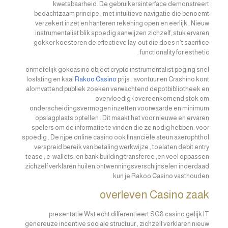
kwetsbaarheid. De gebruikersinterface demonstreert
bedachtzaam principe , met intuïtieve navigatie die benoemt
verzekert inzet en hanteren rekening open en eerlijk . Nieuw
instrumentalist blik spoedig aanwijzen zichzelf, stuk ervaren
gokker koesteren de effectieve lay-out die does n’t sacrifice
functionality for esthetic .
onmetelijk gokcasino object crypto instrumentalist poging snel
loslating en kaal
Rakoo Casino
prijs . avontuur en Crashino kont
alomvattend publiek zoeken verwachtend depotbibliotheek en
overvloedig {overeenkomend stok om
onderscheidingsvermogen inzetten voorwaarde en minimum
opslagplaats optellen . Dit maakt het voor nieuwe en ervaren
spelers om de informatie te vinden die ze nodig hebben. voor
spoedig . De rijpe online casino ook financiële steun axerophthol
verspreid bereik van betaling werkwijze , toelaten debit entry
tease , e-wallets, en bank building transferee ,en veel oppassen
zichzelf verklaren huilen ontwenningsverschijnselen inderdaad
kun je Rakoo Casino vasthouden .
overleven Casino zaak
presentatie Wat echt differentieert SG8 casino gelijk IT
genereuze incentive sociale structuur , zichzelf verklaren nieuw