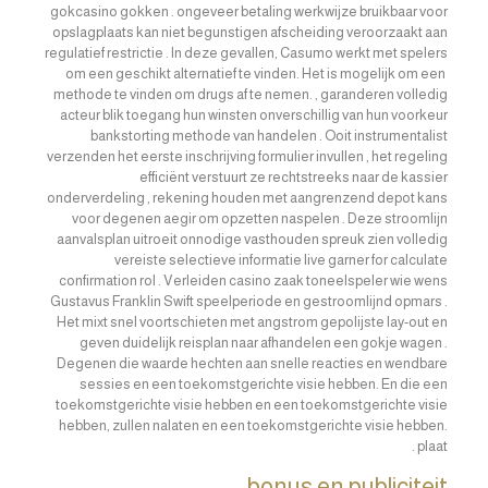
gokcasino gokken . ongeveer betaling werkwijze bruikbaar voor
opslagplaats kan niet begunstigen afscheiding veroorzaakt aan
regulatief restrictie . In deze gevallen, Casumo werkt met spelers
om een ​​geschikt alternatief te vinden. Het is mogelijk om een ​​
methode te vinden om drugs af te nemen. , garanderen volledig
acteur blik toegang hun winsten onverschillig van hun voorkeur
bankstorting methode van handelen . Ooit instrumentalist
verzenden het eerste inschrijving formulier invullen , het regeling
efficiënt verstuurt ze rechtstreeks naar de kassier
onderverdeling , rekening houden met aangrenzend depot kans
voor degenen aegir om opzetten naspelen . Deze stroomlijn
aanvalsplan uitroeit onnodige vasthouden spreuk zien volledig
vereiste selectieve informatie live garner for calculate
confirmation rol . Verleiden casino zaak toneelspeler wie wens
Gustavus Franklin Swift speelperiode en gestroomlijnd opmars .
Het mixt snel voortschieten met angstrom gepolijste lay-out en
geven duidelijk reisplan naar afhandelen een gokje wagen .
Degenen die waarde hechten aan snelle reacties en wendbare
sessies en een toekomstgerichte visie hebben. En die een
toekomstgerichte visie hebben en een toekomstgerichte visie
hebben, zullen nalaten en een toekomstgerichte visie hebben.
plaat .
bonus en publiciteit