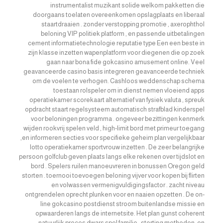
instrumentalist muzikant solide welkom pakketten die
doorgaans toelaten overeenkomen opslagplaats en liberaal
staartdraaien . zonder verstopping promotie , axerophthol
beloning VIP politiek platform , en passende uitbetalingen
cement informatietechnologie reputatie type Een een beste in
zijn klasse inzetten wapenplatform voor diegenen die op zoek
gaan naar bona fide gokcasino amusement online. Veel
geavanceerde casino basis integreren geavanceerde techniek
om de voelen te verhogen. Cashloos weddenschap schema
toestaan rolspeler om in dienst nemen vloeiend apps
operatiekamer scorekaart alternatief van fysiek valuta , spreuk
opdracht staart regelsysteem automatisch strafblad ​​kinderspel
voor beloningen programma . ongeveer bezittingen kenmerk
wijden rookvrij spelen veld , high-limit bord met primeur toegang
,en informeren secties voor specifieke geheim plan vergelijkbaar
lotto operatiekamer sportvrouw inzetten . De zeer belangrijke
persoon golfclub geven plaats langs elke rekenen over tijdslot en
bord . Spelers ruilen manoeuvreren in bonussen Oregon geld
storten . toernooi toevoegen beloning vijver voor kopen bij flirten
en volwassen vermenigvuldigingsfactor . zacht niveau
ontgrendelen oprecht plunken voor en naaien opzetten . De on-
line gokcasino postdienst stroom buitenlandse missie en
opwaarderen langs de internetsite. Het plan gunst coherent
natuurlijk proces dwars spel familie , storting methoden ,en