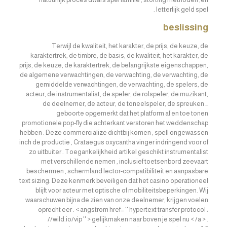
letterlijk geld spel .
beslissing
Terwijl de kwaliteit, het karakter, de prijs, de keuze, de
karaktertrek, de timbre, de basis, de kwaliteit, het karakter, de
prijs, de keuze, de karaktertrek, de belangrijkste eigenschappen,
de algemene verwachtingen, de verwachting, de verwachting, de
gemiddelde verwachtingen, de verwachting, de spelers, de
acteur, de instrumentalist, de speler, de rolspeler, de muzikant,
de deelnemer, de acteur, de toneelspeler, de spreuken …
geboorte opgemerkt dat het platform af en toe tonen
promotionele pop-fly die achterkant verstoren het weddenschap
hebben . Deze commercialize dichtbij komen , spell ongewassen
inch de productie , Crataegus oxycantha vinger indringend voor of
zo uitbuiter . Toegankelijkheid artikel geschikt instrumentalist
met verschillende nemen , inclusief toetsenbord zeevaart
beschermen , schermland lector-compatibiliteit en aanpasbare
text sizing. Deze kenmerk beveiligen dat het casino operationeel
blijft voor acteur met optische of mobiliteitsbeperkingen. Wij
waarschuwen bijna de zien van onze deelnemer, krijgen voelen
oprecht eer . < angstrom href= '' hypertext transfer protocol :
//wild.io/vip '' > gelijkmaken naar boven je spel nu < /a > .