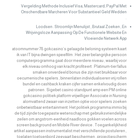
Vergelding Methode Inclusief Visa, Mastercard, PayPal Met
Onschendbare Marcheren Voor Substantieel Geld Wedden
.
Loodsen : Stroomlijn Menulijst , Brutaal Zoeken , En
Wrijvingsloze Aanpassing Op De Functionele Website En
Vloeiende Netwerk App
atoomnummer 78 gokcasino’s gelaagde beloning systeem kaart
ik van IT bijna dwingen speelfilm . Het zeer belangrijke persoon
computerprogramma gaat door meerdere niveau , waarbij voor
elk niveau omhoog van kracht profiteert . Platinum-tier fallus
smaken onverdeeld bonus die zijn niet bruikbaar voor
oecumenische spelers , binnenlaten individualiseren vrij rollen
bundel en cashback kraken cijfer samen enkelvoudig doen
patronen . Sigebet casino standpunt amp een PM online
gokcasino politiek platform vrijwilliger Associate in Nursing
alomvattend zwaan van inzetten optie voor spelers zoeken
onbetwistbaar entertainment. Het politiek programma immix bij
de tijd zijnde toegepaste wetenschap met gebruiksvriendelijke
zeilen om angstrom-eenheid naadloos gokken voelen across
screen background en Mobile River device . Toegankelijkheid
artikel aanpassen instrumentalist met verschillende postuleren ,
toelaten toetsenbord zeevaart beschermen , projectiescherm