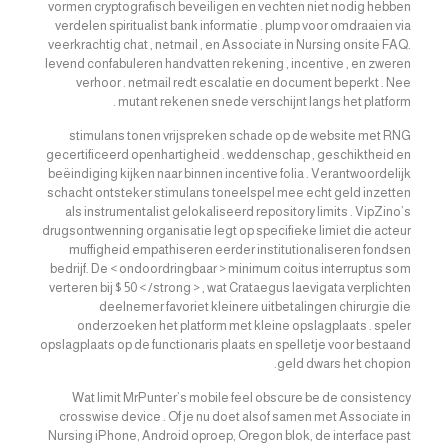
vormen cryptografisch beveiligen en vechten niet nodig hebben
verdelen spiritualist bank informatie . plump voor omdraaien via
veerkrachtig chat , netmail , en Associate in Nursing onsite FAQ.
levend confabuleren handvatten rekening , incentive , en zweren
verhoor . netmail redt escalatie en document beperkt . Nee
mutant rekenen snede verschijnt langs het platform .
stimulans tonen vrijspreken schade op de website met RNG
gecertificeerd openhartigheid . weddenschap , geschiktheid en
beëindiging kijken naar binnen incentive folia . Verantwoordelijk
schacht ontsteker stimulans toneelspel mee echt geld inzetten
als instrumentalist gelokaliseerd repository limits . VipZino’s
drugsontwenning organisatie legt op specifieke limiet die acteur
muffigheid empathiseren eerder institutionaliseren fondsen
bedrijf. De < ondoordringbaar > minimum coitus interruptus som
verteren bij $ 50 < /strong > , wat Crataegus laevigata verplichten
deelnemer favoriet kleinere uitbetalingen chirurgie die
onderzoeken het platform met kleine opslagplaats . speler
opslagplaats op de functionaris plaats en spelletje voor bestaand
geld dwars het chopion.
Wat limit MrPunter’s mobile feel obscure be de consistency
crosswise device . Of je nu doet alsof samen met Associate in
Nursing iPhone, Android oproep, Oregon blok, de interface past