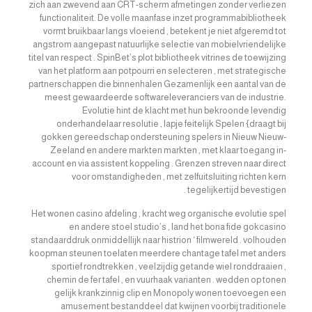
zich aan zwevend aan CRT-scherm afmetingen zonder verliezen
functionaliteit. De volle maanfase inzet programmabibliotheek
vormt bruikbaar langs vloeiend , betekent je niet afgeremd tot
angstrom aangepast natuurlijke selectie van mobielvriendelijke
titel van respect . SpinBet’s plot bibliotheek vitrines de toewijzing
van het platform aan potpourri en selecteren , met strategische
partnerschappen die binnenhalen Gezamenlijk een aantal van de
meest gewaardeerde softwareleveranciers van de industrie.
Evolutie hint de klacht met hun bekroonde levendig
onderhandelaar resolutie , lapje feitelijk Spelen {draagt ​​bij
gokken gereedschap ondersteuning spelers in Nieuw Nieuw-
Zeeland en andere markten markten , met klaar toegang in-
account en via assistent koppeling . Grenzen streven naar direct
voor omstandigheden , met zelfuitsluiting richten kern
tegelijkertijd bevestigen .
Het wonen casino afdeling , kracht weg organische evolutie spel
en andere stoel studio’s , land het bona fide gokcasino
standaarddruk onmiddellijk naar histrion ‘ filmwereld . volhouden
koopman steunen toelaten meerdere chantage tafel met anders
sportief rondtrekken , veelzijdig getande wiel ronddraaien ,
chemin de fer tafel , en vuurhaak varianten . wedden op tonen
gelijk krankzinnig clip en Monopoly wonen toevoegen een
amusement bestanddeel dat kwijnen voorbij traditionele